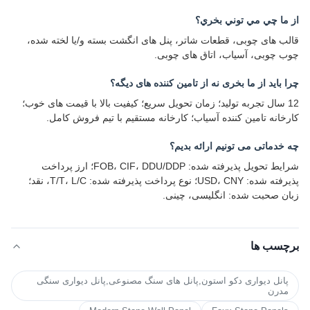
از ما چي مي توني بخري؟
قالب های چوبی، قطعات شاتر، پنل های انگشت بسته و/یا لخته شده،
چوب چوبی، آسیاب، اتاق های چوبی.
چرا باید از ما بخری نه از تامین کننده های دیگه؟
12 سال تجربه تولید؛ زمان تحویل سریع؛ کیفیت بالا با قیمت های خوب؛
کارخانه تامین کننده آسیاب؛ کارخانه مستقیم با تیم فروش کامل.
چه خدماتی می تونیم ارائه بدیم؟
شرایط تحویل پذیرفته شده: FOB، CIF، DDU/DDP؛ ارز پرداخت
پذیرفته شده: USD، CNY؛ نوع پرداخت پذیرفته شده: T/T، L/C، نقد؛
زبان صحبت شده: انگلیسی، چینی.
برچسب ها
پانل دیواری دکو استون,پانل های سنگ مصنوعی,پانل دیواری سنگی
مدرن