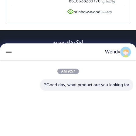
واتساپ:
8616638239776
ویچت:
rainbow-wood
لینک های سریع
Wendy
صفحه اصلی
محصولات
فیلم های
9:57 AM
نمایش واقعیت مجازی
درباره ما
Good day, what product are you looking for?
تور کارخانه
کنترل کیفیت
با ما تماس بگیرید
درخواست نقل قول
Zhengzhou Rainbow International Wood Co., Ltd.