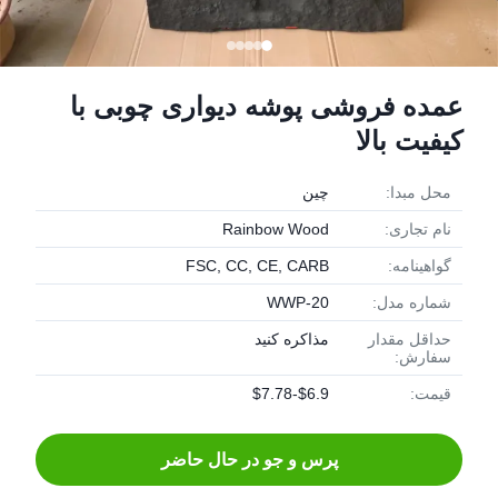
عمده فروشی پوشه دیواری چوبی با
کیفیت بالا
محل مبدا:
چین
نام تجاری:
Rainbow Wood
گواهینامه:
FSC, CC, CE, CARB
شماره مدل:
WWP-20
حداقل مقدار
مذاکره کنید
سفارش:
قیمت:
$6.9-$7.78
پرس و جو در حال حاضر