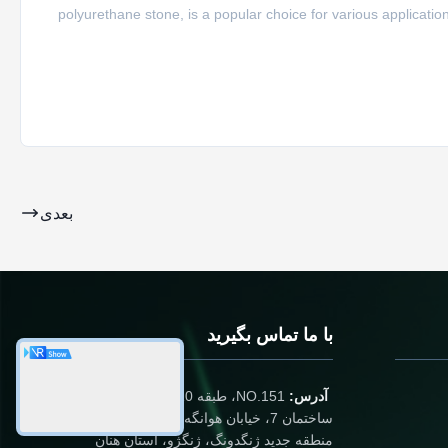
polyurethane stone, is a popular choice for various application
بعدی
با ما تماس بگیرید
آدرس:
NO.151، طبقه 10، واحد 2،
ساختمان 7، خیابان هوانگه شرقی 91،
منطقه جدید ژنگدونگ، ژنگژو، استان هنان