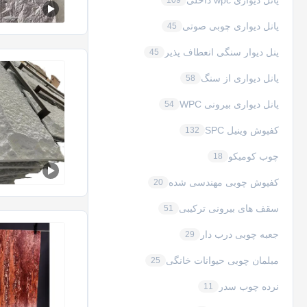
پانل دیواری wpc داخلی
109
پانل دیواری چوبی صوتی
45
پنل دیوار سنگی انعطاف پذیر
45
پانل دیواری از سنگ
58
پانل دیواری بیرونی WPC
54
کفپوش وینیل SPC
132
چوب کومیکو
18
کفپوش چوبی مهندسی شده
20
سقف های بیرونی ترکیبی
51
جعبه چوبی درب دار
29
مبلمان چوبی حیوانات خانگی
25
نرده چوب سدر
11