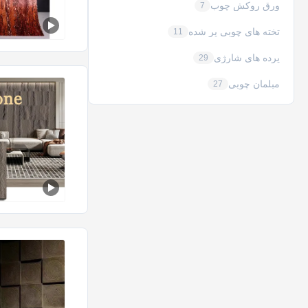
ورق روکش چوب
7
تخته های چوبی پر شده
11
پرده های شارژی
29
مبلمان چوبی
27