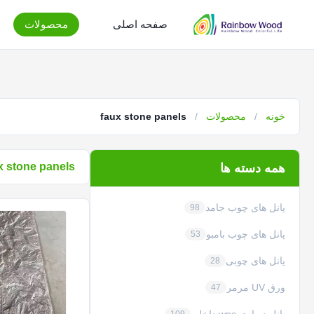
صفحه اصلی
محصولات
خونه
/
محصولات
/
faux stone panels
x stone panels
همه دسته ها
پانل های چوب جامد
98
پانل های چوب بامبو
53
پانل های چوبی
28
ورق UV مرمر
47