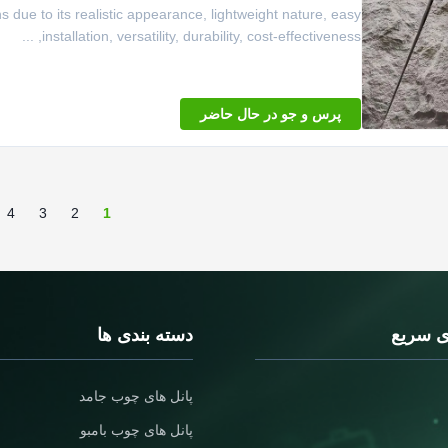
s due to its realistic appearance, lightweight nature, easy
installation, versatility, durability, cost-effectiveness, ...
پرس و جو در حال حاضر
4
3
2
1
ی سریع
دسته بندی ها
پانل های چوب جامد
پانل های چوب بامبو