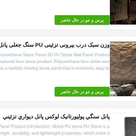
پرس و جو در حال حاضر
وزن سبک درب بیرونی تزئینی PU سنگ جعلی پانل سنگ پلی اورتان 3D پانل دیواری سنگ PU
olyurethane Stone Panel 3D PU Stone Wall Panel Product
actured faux stone product. Polyurethane faux stone was
a realistic looking stone panel that is extremely easy to ...
پرس و جو در حال حاضر
پانل سنگي پوليورتانيک لوکس پانل ديواري تزئيني
anel Product Introduction: About PU stone PU Stone is a
gth, durability, and lightweight properties, which make it