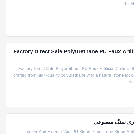
highl
Factory Direct Sale Polyurethane PU Faux Artif
Factory Direct Sale Polyurethane PU Faux Artificial Culture
crafted from high-quality polyurethane with a natural stone look.
wa
Interior And Exterior Wall PU Stone Panel Faux Stone Artif