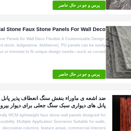
پرس و جو در حال حاضر
ial Stone Faux Stone Panels For Wall Deco
one Panels for Wall Deco Flexible & Customizable Design:
ked stone, ledgestone, fieldstone), PU panels can be easily
ut or trimmed to fit unique design needs—such as curved ...
پرس و جو در حال حاضر
پانل های دیواری سبک سنگ جعلی برای دیوار بیرو
endly MCM lightweight faux stone wall panels designed for
rability. Multiple Application Scenarios Suitable for walls,
decorative columns, feature areas, commercial interiors, ...