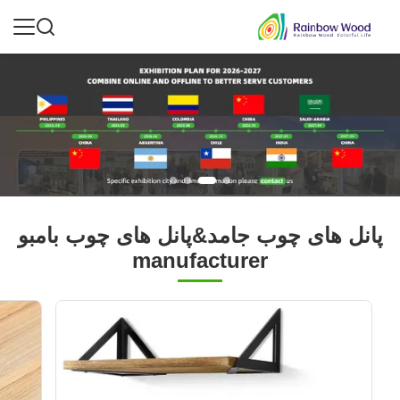
پانل های چوب جامد&پانل های چوب بامبو
manufacturer