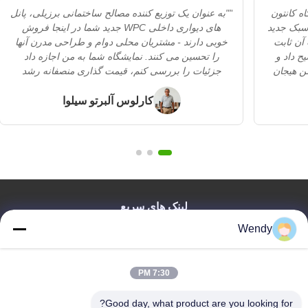
اه کانتون
""به عنوان یک توزیع کننده مصالح ساختمانی برزیلی، پانل
ر بود! پانل های دیواری WPC با سبک جدید
های دیواری داخلی WPC جدید شما در اینجا فروش
 آن ثابت
خوبی دارند - مشتریان محلی دوام و طراحی مدرن آنها
ح داد و
را تحسین می کنند. نمایشگاه شما به من اجازه داد
ن هیجان
جزئیات را بررسی کنم، قیمت گذاری منصفانه رشد
رم - شما
فروش را آسان می کند و پشتیبانی سریع تیم شما کمک
می کند. یک شریک قابل اعتماد و بلند مدت!""
کارلوس آلبرتو سیلوا
لینک های سریع
Wendy
صفحه اصلی
محصولات
فیلم های
7:30 PM
نمایش واقعیت مجازی
درباره ما
Good day, what product are you looking for?