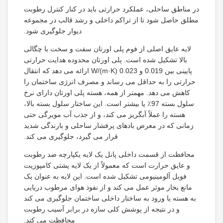
در مناطق ساحلی، عملکرد حرارتی باید در کنار کنترل رطوبت
مطلق حاصل شود تا از تراکم داخلی و رشد قالب در مجموعه
دیوار جلوگیری شود.
لایه عایق اصلی از فوم پلی اورتان سفت و سخت با چگالی
بالا تشکیل شده است. پلی اورتان محدوده هدایت حرارتی
پایینی بین 0.019 و 0.023 W/(m·K) ارائه می دهد که انتقال
حرارتی را به حداقل می رساند و مصرف انرژی ساختمان را
کاهش می دهد. مهمتر از همه، هسته پلی اورتان دارای نرخ
سلول بسته 97٪ یا بیشتر است. این ساختار سلول بسته بالا،
هسته را عملاً آبگریز می کند، و از جذب آب مویرگی حتی
زمانی که در معرض بادهای پرفشار ساحلی و بارندگی شدید
قرار می گیرد، جلوگیری می کند.
محافظت از قسمت داخلی پانل یک لایه یکپارچه ضد رطوبت
و عایق حرارت است که معمولاً از یک لایه پشتی کامپوزیت
فویل آلومینیومی تشکیل شده است. این لایه به عنوان یک
مانع بخار موثر عمل می کند و از نفوذ هوای مرطوب دریایی
به هسته یا ورود به ساختار داخلی ساختمان جلوگیری می کند
و در نتیجه از پوشش کلی سازه در برابر آسیب رطوبت
محافظت می کند.