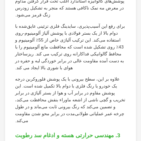
پوشش‌های گالوانیزه استاندارد اغلب تحت قرار گرفتن مداوم
در معرض مه نمک ناکافی هستند که منجر به تشکیل زودرس
زنگ قرمز می‌شود.
برای رفع این آسیب‌پذیری، سایدینگ فلزی تزئینی عایق‌شده با
دوام بالا از یک بستر فولادی با پوشش آلیاژ آلومینیوم-روی
استفاده می‌کند. این ترکیب آلیاژی خاص از 55٪ آلومینیوم و
43٪ روی تشکیل شده است که محافظت مانع آلومینیوم را با
محافظ گالوانیکی فداکارانه روی ترکیب می کند. ریزساختار
به دست آمده مقاومت عالی در برابر خوردگی لبه و حفره در
هوای با شوری بالا ایجاد می کند.
علاوه بر این، سطح بیرونی با یک پوشش فلوروکربن درجه
یک خودرو یا رنگ فلزی با دوام بالا تکمیل شده است. این
پوشش مقاوم در برابر آب و هوا از بستر آلیاژی در برابر
تخریب و گچی ناشی از اشعه ماوراء بنفش محافظت می‌کند،
و تضمین می‌کند که رنگ بیرونی ثابت می‌ماند و در طول
چرخه عمر عملیاتی طولانی‌مدت در برابر محو شدن مقاومت
می‌کند.
3. مهندسی حرارتی هسته و ادغام سد رطوبت