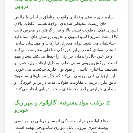
دریایی
سازه های صنعتی و تجاری واقع در مناطق ساحلی با چالش
های زیست محیطی شدیدی مواجه هستند. غلظت بالای
اسپری نمک، رطوبت نسبی بالا و قرار گرفتن در معرض ثابت
UV باعث تسریع اکسیداسیون و تخریب پوشش های استاندارد
ساختمان می شود. برای مدیران تدارکات و مهندسان سازه،
انتخاب موادی که در برابر خوردگی ساحلی مقاومت می‌کنند
و در عین حال راندمان حرارتی را حفظ می‌کنند بسیار مهم
است. روکش بیرونی سنتی اغلب به دلیل ایجاد تاول، حفره و
تضعیف ساختاری ناشی از نفوذ یون کلرید شکست می خورد.
این ارزیابی فنی بررسی می‌کند که چگونه پانل‌های ساندویچ
عایق فلزی تزئینی، مقاومت طولانی‌مدت در برابر خوردگی و
پایداری حرارتی را در محیط‌های سخت دریایی ایجاد می‌کنند.
2. ترکیب مواد پیشرفته: گالوالوم و سپر رنگ
خودرو
دفاع اولیه در برابر خوردگی اتمسفر دریایی در مهندسی
پوسته فلزی بیرونی پانل دیواری ساندویچی نهفته است.