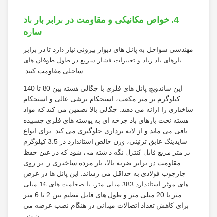
4. خواص مکانیکی و مقاومت در برابر بار باد
سازه
مهندسی سواحل به پانل های دیوار بیرونی نیاز دارد تا در برابر
بارهای باد زیاد و تغییرات فشار سریع در طول طوفان های
ساحلی مقاومت کنند.
این ساندویچ پانل های فلزی با چگالی هسته بین 80 تا 140
کیلوگرم بر متر مکعب، استحکام برشی عالی و استحکام
ساختاری را ارائه می دهند. چگالی بالا تضمین می کند که مواد
هسته تحت بارهای باد چرخه ای به پوسته های فلزی چسبیده
باقی می ماند و از لایه برداری جلوگیری می کند. برای انواع
سایدینگ عایق تزئینی، وزن خالص استاندارد در 3.5 کیلوگرم
بر متر مربع قابل کنترل نگه داشته می شود که در عین حفظ
مقاومت در برابر ضربه بالا، بار مرده ساختاری را بر روی
چارچوب فولادی به حداقل می رساند. این پانل ها در عرض
های موثر استاندارد 383 میلی متر، با ضخامت های 16 میلی
متر یا 20 میلی متر و طول های قابل تنظیم بین 2 تا 6 متر
برای کاهش تعداد اتصالات میدانی در هنگام نصب عرضه می
شوند.