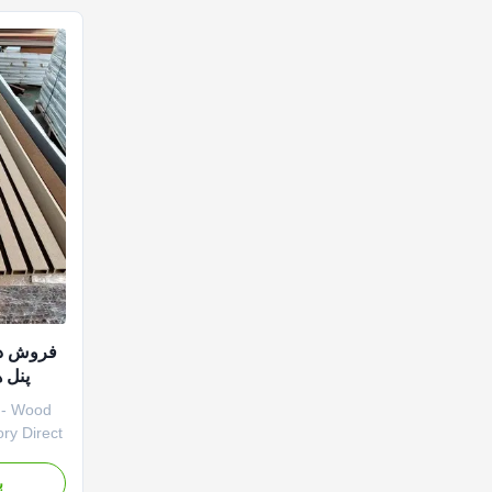
ile ...
فروش دا
پنل های د
 - Wood
ry Direct
turer,
 and
ب