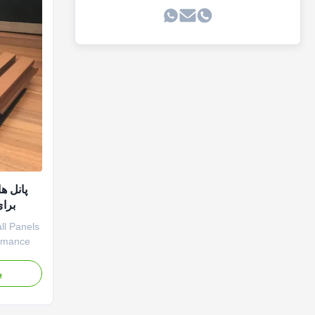
برا
l Panels
ormance
ls
dential
ب
hese
,