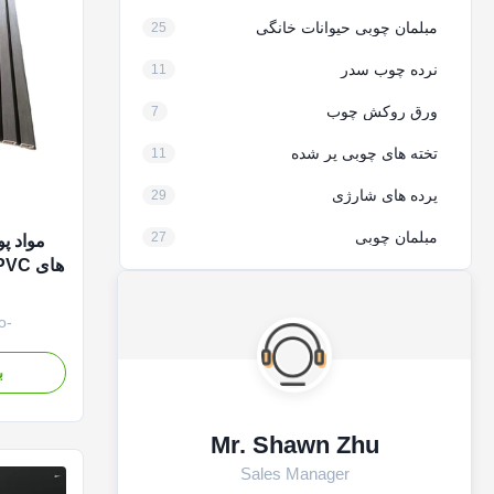
مبلمان چوبی حیوانات خانگی
25
نرده چوب سدر
11
ورق روکش چوب
7
تخته های چوبی پر شده
11
پرده های شارژی
29
مبلمان چوبی
27
مواد پ
o-
 for
etic
ب
urability
tural
listic 3D
Mr. Shawn Zhu
...
Sales Manager