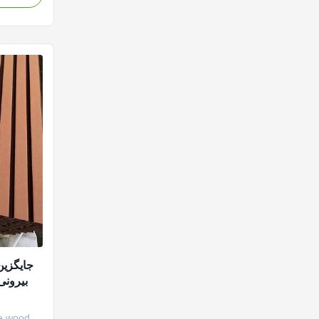
nt
ors,
ieve
جایگزین
بیرونی 
ve wood