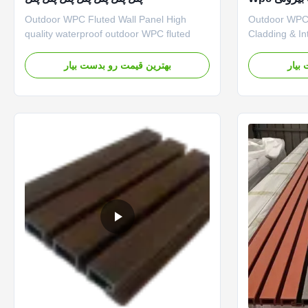
دیواری داخلی
Outdoor WPC Fluted Wall Panel High
Outdoor WPC 
quality waterproof outdoor WPC fluted
Cladding & In
panel designed for decorative wall
quality wood-
applications and composite outdoor
designed for 
بیار
بهترین قیمت رو بدست بیار
installations. Exceptional Performance
container sid
Features Durable Outdoor Performance
interior wall 
Engineered to withstand harsh weather
panels combin
conditions including rain, sunlight, ...
wood with th