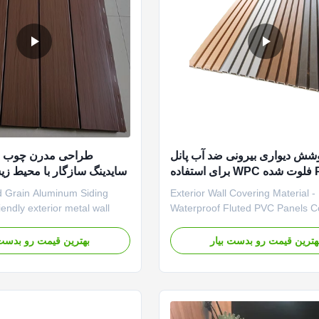
وشش دیواری بیرونی ضد آب پانل
طراحی مدرن چوب دان
های PVC فلوت شده WPC برای استفاده
سایدینگ سازگار با محیط زی
در خارج از خانه پلاستیک
دیواری فلزی خارجی 
 Grain Aluminum Siding
Exterior Wall Covering Material -
پ
endly exterior metal wall
Waterproof Fluted PVC Panels C
ed for cladding and wall
extruded WPC cladding designed
ications, combining modern
outdoor use, combining the aesth
هترین قیمت رو بدست بیار
بهترین قیمت رو بدست 
h exceptional durability. Key
appeal of natural wood with the d
enefits Natural Wood Grain
of modern plastic composites. Na
es realistic 3D wood grain
Wood Grain Finish Features a rea
textured ...
wood grain surface with textured 