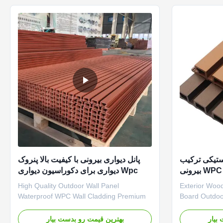
landscape projects. The versatile design
The core par
makes ...
...
ستیکی ترکیب
پانل دیواری بیرونی با کیفیت بالا پنروک
Wpc دیواری برای دکوراسیون دیواری
خارجی
High Quality Outdoor Wall Panel
Exterior Wood
Waterproof WPC Wall Cladding Premium
Board Outdoo
waterproof WPC (Wood Plastic
designed for 
Composite) wall panels designed for
with enhanced
بیار
بهترین قیمت رو بدست بیار