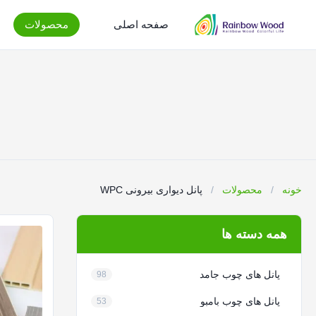
صفحه اصلی
محصولات
خونه
/
محصولات
/
پانل دیواری بیرونی WPC
همه دسته ها
پانل های چوب جامد
98
پانل های چوب بامبو
53