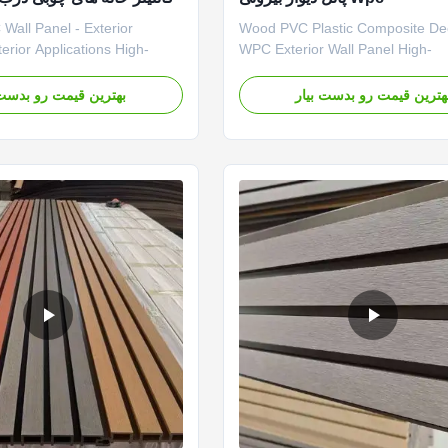
پانل 
Wall Panel - Exterior
Wood PVC Plastic Composite Dec
terior Applications High-
WPC Exterior Wall Panel High-
plastic composite wall panels
performance WPC exterior wall p
exterior cladding, shipping
combining the natural beauty of 
هترین قیمت رو بدست بیار
بهترین قیمت رو بدست 
ing, wood houses, and
the durability of plastic composite
applications. These durable
superior outdoor applications. U
e the natural aesthetic of
Resistant Surface Premium surf
e longevity and ...
treatment reduces fading and
discoloration ...