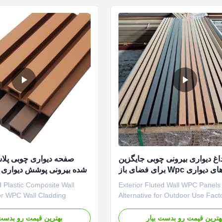
t is made from 55% recycled
maintenance requirements. Versat
غ دیواری بیرونی چوبی جایگزین
صفحه دیواری چوبی پلا
یواری Wpc برای فضای باز
شده بیرونی پوشش دیواری WPC بیرونی
 Plastic Composite Wall
Exterior Fluted Wall WPC Panels
r WPC Wall Cladding
Alternative for Outdoor Use Facto
durable exterior applications
Supply As a professional manufac
 fire-resistant properties
we provide factory-direct pricing
هترین قیمت رو بدست بیار
بهترین قیمت رو بدست 