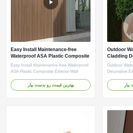
Easy Install Maintenance-free
Outdoor Wa
Waterproof ASA Plastic Composite
Cladding De
Exterior Wall Cladding Panels Eco-
Cladding Pa
Easy Install Maintenance-free Waterproof
Outdoor Wate
Friendly Fireproof Features
Outdoor WP
ASA Plastic Composite Exterior Wall
Decorative E
Cladding Panels Eco-friendly, fireproof
grain WPC wo
exterior wall cladding panels made from
wall/roofing/
بیار
بهترین قیمت رو بدست بیار
recycled plastics and non-virgin wood.
exterior/exte
Features weather resistance, timber-like
composite wal
surface, and easy maintenance. Key
alternative t
Advantages Eco-friendly made ...
It is both i