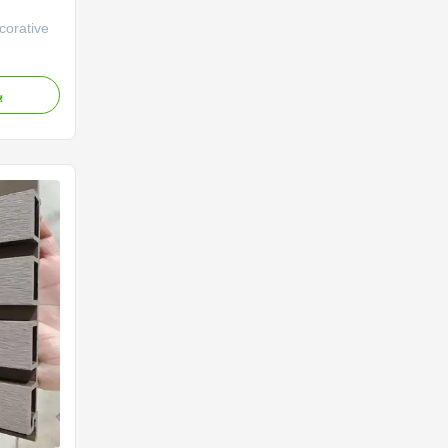
orative
anels
wood with
ب
s for
V
ace