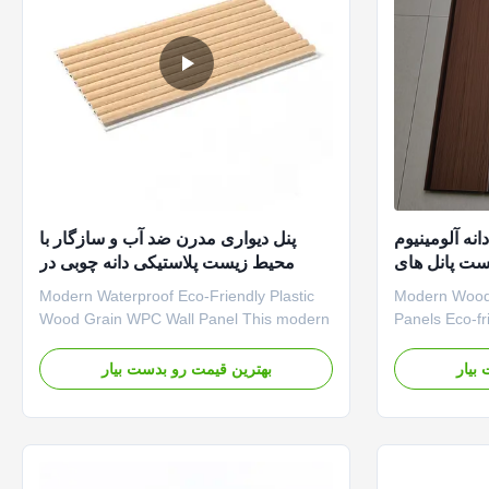
ه آلومینیوم
پنل دیواری مدرن ضد آب و سازگار با
ست پانل های
محیط زیست پلاستیکی دانه چوبی در
برای پوشش /
فضای باز داخلی
Modern Waterproof Eco-Friendly Plastic
Modern Wood
وشش دیواری
Wood Grain WPC Wall Panel This modern
Panels Eco-fri
waterproof eco-friendly plastic wood grain
panels design
WPC wall panel combines elegant
covering appl
بیار
بهترین قیمت رو بدست بیار
aesthetics with practical durability for both
aesthetics wit
interior and exterior applications. Key
Features & B
Features Modern Wood Grain Design:
Finish Featur
Elegant wood grain texture ...
surface with 