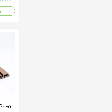
h fluted
urable
ب
lution.
Offering
 without