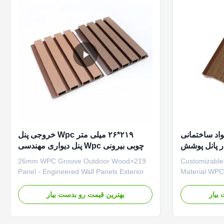
واد ساختمانی
۲۱۹*۲۶ میلی متر Wpc خروجی پنل
چوبی بیرونی Wpc پنل دیواری مهندسی
شده
219×26mm WPC Groove Outdoor Wood
Customizable
Panel - Engineered Wall Panels Exterior
Material WPC
Fluted Wall WPC Panels - Wood
Exterior Flu
Alternative for Outdoor Use Versatile
Alternative f
بیار
بهترین قیمت رو بدست بیار
Applications Perfect for exterior walls,
Applications 
facades, fences, balconies, villas,
extruded wall
commercial buildings, resorts, and
performance 