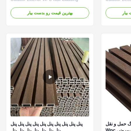
Manufactured from recycled wood fibers
PVC WPC Wall
and polymers, our WPC wall panels offer
outdoor wall 
بیار
بهترین قیمت رو بدست بیار
a sustainable alternative to natural timber.
cladding and 
They support environmentally conscious
combining dur
building projects while delivering excellent
Production Ca
performance and ...
Assurance L
 حمل و نقل
پنل پنل پنل پنل پنل پنل پنل پنل پنل پنل
کانتینر خانه های چوبی درب بیرونی Wpc
پنل پنل پنل پنل پنل پنل پنل