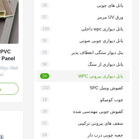
پانل های چوبی
28
ورق UV مرمر
57
پانل دیواری wpc داخلی
109
پانل دیواری چوبی صوتی
55
n PVC
پنل دیوار سنگی انعطاف پذیر
55
 Panel
پانل دیواری از سنگ
58
 Wpc Wall
or
پانل دیواری بیرونی WPC
54
site. WPC
کفپوش وینیل SPC
132
ب
tion
چوب کومیکو
18
ontain
 WPC
کفپوش چوبی مهندسی شده
20
ike
سقف های بیرونی ترکیبی
51
جعبه چوبی درب دار
29