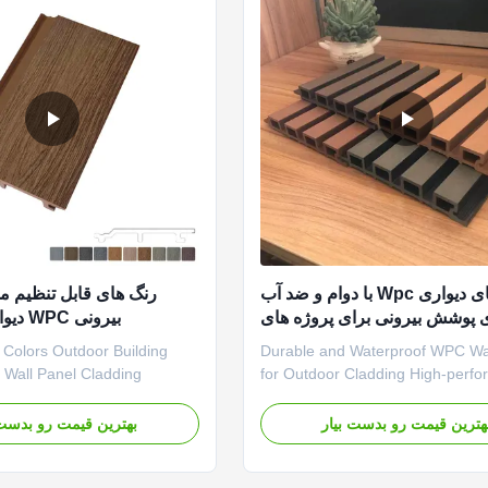
پانل های دیواری Wpc با دوام و ضد آب
رنگ های قابل تنظیم م
ی پوشش بیرونی برای پروژه های
بیرونی WPC دیوار پانل پوشش
تجاری و مسکونی
 Colors Outdoor Building
Durable and Waterproof WPC Wal
 Wall Panel Cladding
for Outdoor Cladding High-perf
ted Wall WPC Panels - Wood
wood plastic composite wall pane
or Outdoor Use Versatile
designed for commercial and resi
هترین قیمت رو بدست بیار
بهترین قیمت رو بدست 
The surface layer of Co-
outdoor cladding applications. T
 cladding is 100% high-
panels offer exceptional durability
modified HD Polyethylene.
waterproof properties, and low