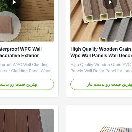
terproof WPC Wall
High Quality Wooden Grai
corative Exterior
Wpc Wall Panels Wall Decor
nel for Wall Cladding
for Indoor Decoration
rproof WPC Wall Cladding
High Quality Wooden Grain PVC
C Wall Panel
xterior Cladding Panel Wood
Panels Wall Decor Panel for Indo
od plastic composite
Decoration WPC=wood
facade wooden wall panel
powder+plastic+additives compo
هترین قیمت رو بدست بیار
بهترین قیمت رو بدست 
rnal wall cladding. WPC
is a new construction and decora
l cladding is an ideal
material. Because the products c
o traditional hardwood board.
wood powder and plastic resin,
deal for commercial and ...
products gather the advantages l
natural wood grain ...