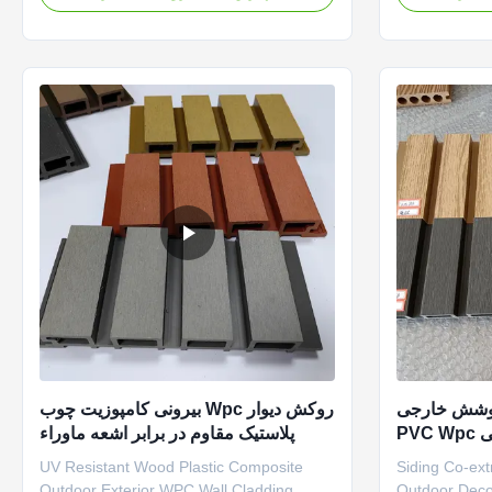
exterior wall decoration applications.
and easy inst
These durable panels combine the natural
Retardant Pr
beauty of wood with the durability of
panels featur
plastic for long-lasting performance. Fast
performance
...
ینگ Co-extrusion پوشش خارجی
روکش دیوار Wpc بیرونی کامپوزیت چوب
تزئینات بیرونی پوشش خارجی PVC Wpc
پلاستیک مقاوم در برابر اشعه ماوراء
ل های دیواری
بنفش
UV Resistant Wood Plastic Composite
Siding Co-ext
Outdoor Exterior WPC Wall Cladding
Outdoor Decor