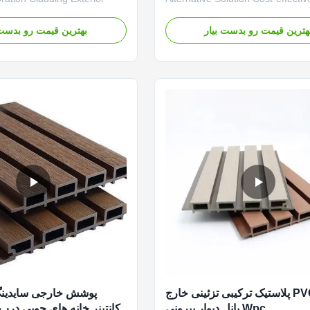
 Panels High-quality
alternative exterior wall panel wit
panels designed for external
wooden appearance, providing d
هترین قیمت رو بدست بیار
بهترین قیمت رو بدست 
decoration applications,
and low-maintenance cladding so
ability with aesthetic appeal.
Cost-Effective Wood Alternative 
pabilities & Quality
the natural appearance of timber
arge Production ...
traditional wood drawbacks...
چوب PVC پلاستیک ترکیبی تزئینی خارج
پوشش خارجی سایدینگ
Wpc پانل دیوار بیرونی