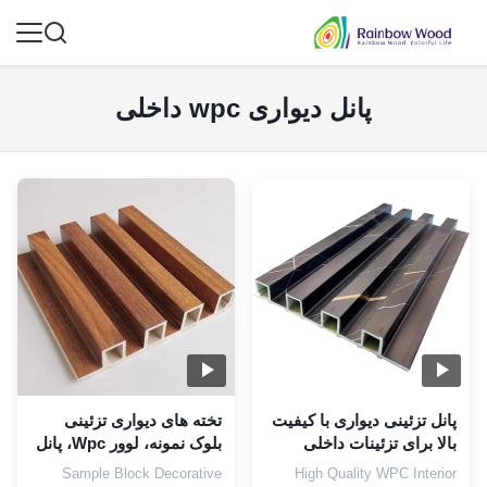
پانل دیواری wpc داخلی
پانل تزئینی دیواری با کیفیت
تخته های دیواری تزئینی
بالا برای تزئینات داخلی
بلوک نمونه، لوور Wpc، پانل
های شیاردار، چوب پلاستیک
Sample Block Decorative
High Quality WPC Interior