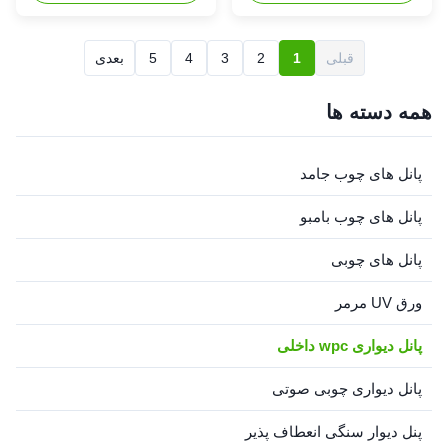
material for decoration, This
WALL PANEL The company's
wall panel works great for lots
wood-plastic products are
of customer scenario and
exported to the world, and the
قبلی
1
2
3
4
5
بعدی
requirements It can be applied
quality and service are of high
to all indoor scenes of the
quality. The wood-plastic
wall,and top ...
series products such as
همه دسته ها
interior ...
پانل های چوب جامد
پانل های چوب بامبو
پانل های چوبی
ورق UV مرمر
پانل دیواری wpc داخلی
پانل دیواری چوبی صوتی
پنل دیوار سنگی انعطاف پذیر