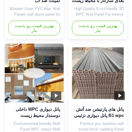
بعدی سازگار با محیط زیست
لمینت ضد آب
195 میلی متر مقاومت بالا
15cmx26mmx3m
Wooden Grain PVC Wpc Wall
High Quality Eco-Friendly 3D
در برابر آب و هوا
Panels wall decor panel for
WPC Wall Panel For Interior
indoor Decoration WPC WALL
Decoration Products WPC
Grille High-quality
بهترین قیمت رو بدست
بهترین قیمت رو بدست
PANEL 1) 100% recyclable,
بیار
بیار
eco-friendly, saving forest
environmentally friendly 3D
resources 2) With the look of
wood-plastic wallboard for
the natural wood but no timber
interior decoration is a high-
problems 3) Water resistant,
quality, environmentally
no rotten, proven under salt
friendly and 3D interior
water condition 4) Barefoot
decoration material, using
friendly, anti...
WPC grille structure and
wood-plastic ...
پانل های پارتیشن ضد آتش
پانل دیواری WPC داخلی
B1 wpc پانل دیواری تزئینی
دوستدار محیط زیست
Wpc گواهی ISO
159MM*10MM نصب سریع
Environmental-friendly Wall
Partition pvc bamboo wall
Panel WPC Indoor Wall
board brick cladding fluted