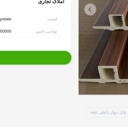
املاک تجاری
قیمت:
otiate
توانایی تامین:
50000 قطعه در هفته
پانل دیوار داخلی wpc