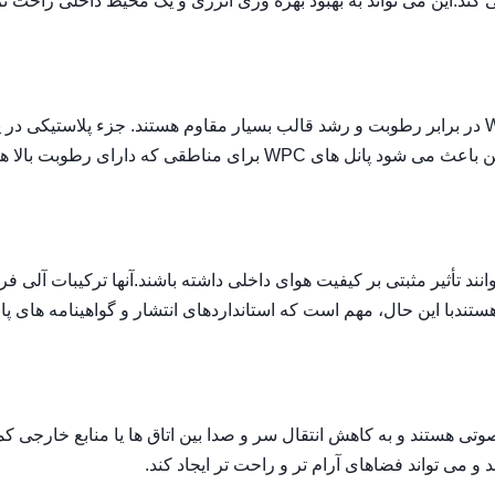
 کند.این می تواند به بهبود بهره وری انرژی و یک محیط داخلی راحت ت
مقاومت در برابر رطوبت و قالب: پانل های دیواری داخلی WPC در برابر رطوبت و رشد قالب بسیار مقاوم هستند. جزء پلاستیکی 
از جذب آب جلوگیری می کند،کاهش خطر ابتلا به قالب و قالباین باعث می شود پانل های WPC برای مناطقی که دارای 
یفیت هوای داخلی: پنل های دیواری داخلی WPC می توانند تأثیر مثبتی بر کیفیت هوای داخلی داشته باشند.آنها ترکیبات آلی ف
 هستندبا این حال، مهم است که استانداردهای انتشار و گواهینامه های پا
داخلی WPC دارای خواص عایق صوتی هستند و به کاهش انتقال سر و صدا بین اتاق ها یا منابع خارج