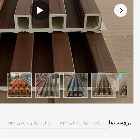
برچسب ها
روکش دیوار داخلی wpc
پانل دیواری تزئینی wpc