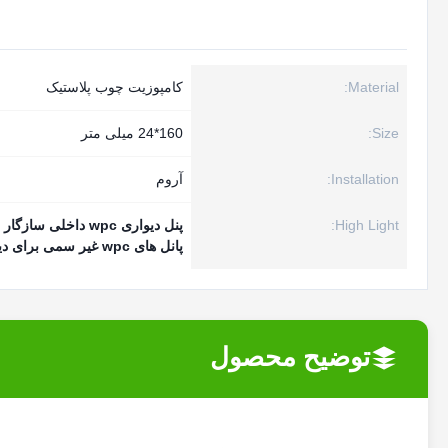
Material:
کامپوزیت چوب پلاستیک
Size:
160*24 میلی متر
Installation:
آروم
High Light:
پنل دیواری wpc داخلی سازگار با محیط زیست
پانل های wpc غیر سمی برای دیوارهای داخلی
توضیح محصول