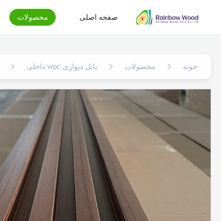
صفحه اصلی
محصولات
خونه
محصولات
پانل دیواری wpc داخلی