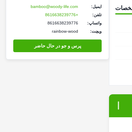
ایمیل:
bamboo@woody-life.com
خصات
تلفن:
+8616638239776
واتساپ:
8616638239776
ویچت:
rainbow-wood
پرس و جو در حال حاضر