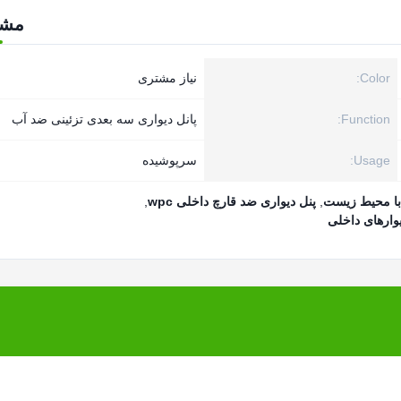
مش
Color:
نیاز مشتری
Function:
پانل دیواری سه بعدی تزئینی ضد آب
Usage:
سرپوشیده
,
پنل دیواری ضد قارچ داخلی wpc
,