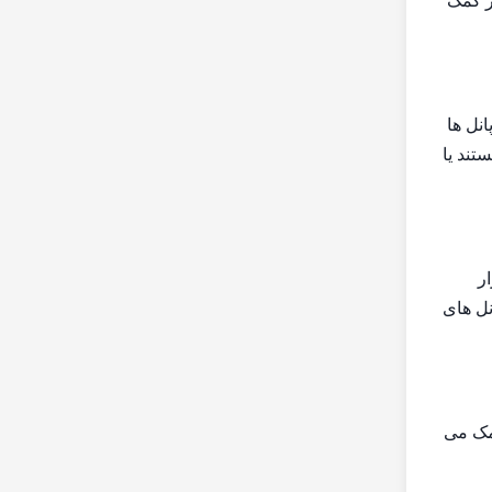
ر کمک
در پانل ها
رطوبت بالا هستند یا
رار
نل های
ی کمک می