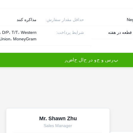
Neg
حداقل مقدار سفارش:
مذاکره کنند
شرایط پرداخت:
، D/P، T/T، Western
Union، MoneyGram
پ
ر
س
و
ج
و
د
ر
ح
ا
ل
ح
ا
ض
ر
Mr. Shawn Zhu
Sales Manager