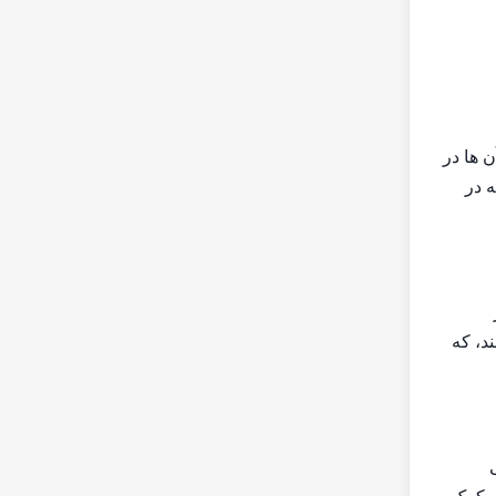
ت آن ها در
 و انطباق پانل های WPC خاص را که در
بر
ه باشند، که
ی