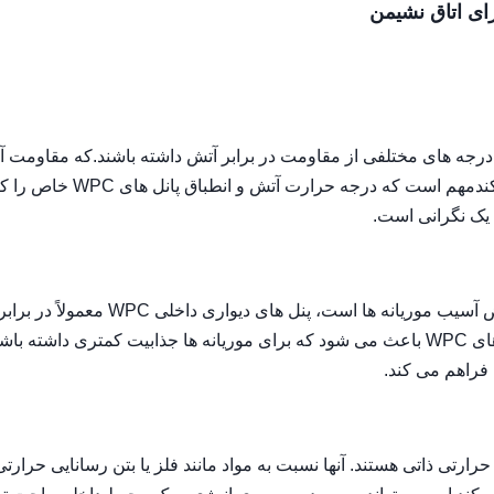
 آتش: پنل های دیواری داخلی WPC می توانند درجه های مختلفی از مقاومت در برابر آتش داشته باشند.که مقاوم
برابر احتراق را بهبود می بخشد و گسترش شعله ها را کند می کندمهم است که درجه حرارت آتش
 یک نگرانی است.
مقاومت در برابر موریانه ها: برخلاف چوب طبیعی که در معرض آسیب موریانه ها است، پنل های دیواری داخلی WPC معمولاً در برا
موریانه ها مقاوم هستند.ترکیب الیاف چوبی و پلاستیک در پنل های WPC باعث می شود که برای موریانه ها جذابیت کمتری داشت
 فراهم می کند.
ی داخلی WPC دارای خواص عایق حرارتی ذاتی هستند. آنها نسبت به مواد مانند فلز یا بتن رسانایی حرارت