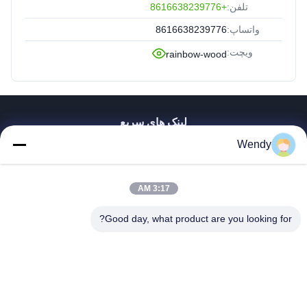
تلفن:
+8616638239776
واتساپ:
8616638239776
ویچت:
rainbow-wood
لینک های سریع
Wendy
صفحه اصلی
محصولات
فیلم های
3:17 AM
نمایش واقعیت مجازی
درباره ما
Good day, what product are you looking for?
تور کارخانه
کنترل کیفیت
با ما تماس بگیرید
درخواست نقل قول