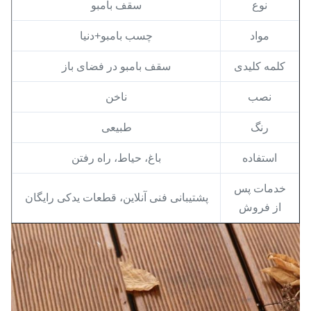
نوع
سقف بامبو
مواد
چسب بامبو+دنیا
کلمه کلیدی
سقف بامبو در فضای باز
نصب
ناخن
رنگ
طبیعی
استفاده
باغ، حیاط، راه رفتن
خدمات پس
پشتیبانی فنی آنلاین، قطعات یدکی رایگان
از فروش