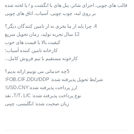
قالب های چوبی، اجزای شاتر، پنل های با انگشت و / یا لخته شده
بر روی لبه، چوب چوبی، آسیاب، اتاق های چوبی
4. چرا باید از ما بخری نه از تامین کنندگان دیگر؟
12 سال تجربه توليد، زمان تحویل سريع
کیفیت بالا با قیمت های خوب
کارخانه تامین کننده آسیاب؛
کارخونه مستقیم با تیم فروش کامل...
5چه خدماتی می تونیم ارائه بدیم؟
شرایط تحویل پذیرفته شده: FOB،CIF،DDU/DDP؛
ارز پرداخت پذیرفته شده:USD،CNY؛
نوع پرداخت پذیرفته شده: T/T، L/C، نقد
زبان صحبت شده: انگلیسی، چینی