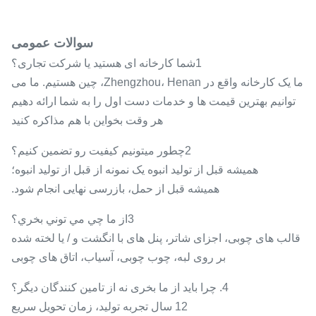
سوالات عمومی
1شما کارخانه ای هستید یا شرکت تجاری؟
ما یک کارخانه واقع در Zhengzhou، Henan، چین هستیم. ما می
توانیم بهترین قیمت ها و خدمات دست اول را به شما ارائه دهیم
هر وقت بخواين با هم مذاکره کنيد
2چطور ميتونيم کيفيت رو تضمين کنيم؟
همیشه قبل از تولید انبوه یک نمونه از قبل از تولید انبوه؛
همیشه قبل از حمل، بازرسی نهایی انجام شود.
3از ما چي مي توني بخري؟
قالب های چوبی، اجزای شاتر، پنل های با انگشت و / یا لخته شده
بر روی لبه، چوب چوبی، آسیاب، اتاق های چوبی
4. چرا باید از ما بخری نه از تامین کنندگان دیگر؟
12 سال تجربه توليد، زمان تحویل سريع