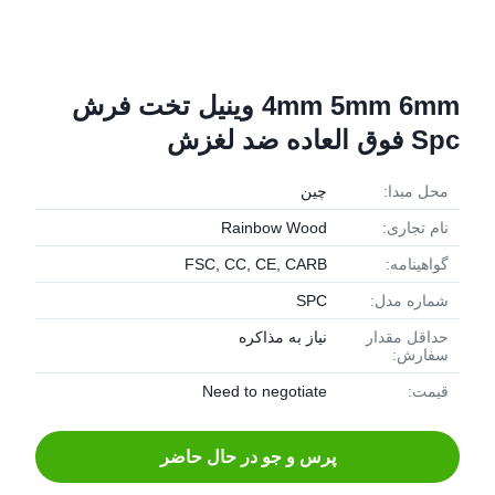
4mm 5mm 6mm وینیل تخت فرش
Spc فوق العاده ضد لغزش
محل مبدا:
چین
نام تجاری:
Rainbow Wood
گواهینامه:
FSC, CC, CE, CARB
شماره مدل:
SPC
حداقل مقدار
نیاز به مذاکره
سفارش:
قیمت:
Need to negotiate
پرس و جو در حال حاضر