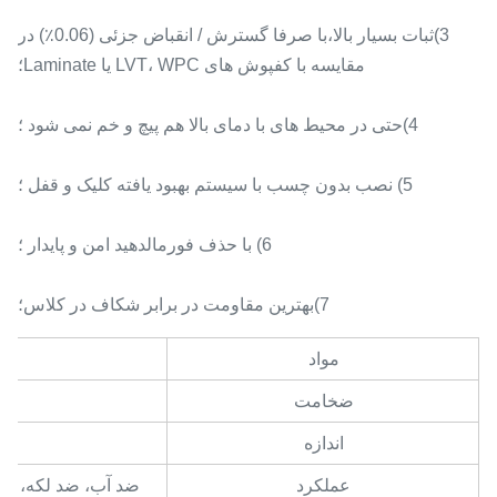
3)ثبات بسیار بالا،با صرفا گسترش / انقباض جزئی (0.06٪) در
مقایسه با کفپوش های LVT، WPC یا Laminate؛
4)حتی در محیط های با دمای بالا هم پیچ و خم نمی شود ؛
5) نصب بدون چسب با سیستم بهبود یافته کلیک و قفل ؛
6) با حذف فورمالدهید امن و پایدار ؛
7)بهترین مقاومت در برابر شکاف در کلاس؛
مواد
ضخامت
اندازه
عملکرد
ضد آب، ضد لکه، مقا