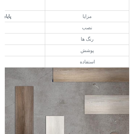
نگ
مزایا
پایان 
نصب
رنگ ها
پوشش
استفاده