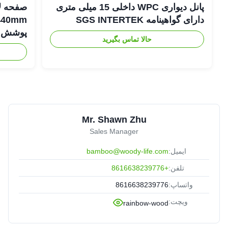
پانل دیواری WPC داخلی 15 میلی متری
دارای گواهینامه SGS INTERTEK
پوشش د
حالا تماس بگیرید
Mr. Shawn Zhu
Sales Manager
ایمیل:
bamboo@woody-life.com
تلفن:
+8616638239776
واتساپ:
8616638239776
ویچت:
rainbow-wood