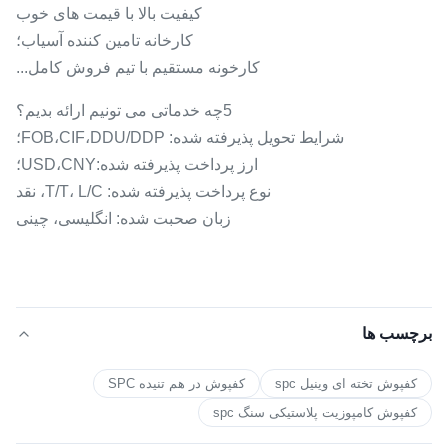
کیفیت بالا با قیمت های خوب
کارخانه تامین کننده آسیاب؛
کارخونه مستقیم با تیم فروش کامل...
5چه خدماتی می تونیم ارائه بدیم؟
شرایط تحویل پذیرفته شده: FOB،CIF،DDU/DDP؛
ارز پرداخت پذیرفته شده:USD،CNY؛
نوع پرداخت پذیرفته شده: T/T، L/C، نقد
زبان صحبت شده: انگلیسی، چینی
برچسب ها
کفپوش تخته ای وینیل spc
کفپوش در هم تنیده SPC
کفپوش کامپوزیت پلاستیکی سنگ spc