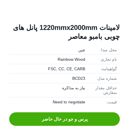
لامینات 1220mmx2000mm پانل های
چوبی بامبو معاصر
محل مبدا:
چین
نام تجاری:
Rainbow Wood
گواهینامه:
FSC, CC, CE, CARB
شماره مدل:
BCD23
حداقل مقدار
نیاز به مذاکره
سفارش:
قیمت:
Need to negotiate
پرس و جو در حال حاضر