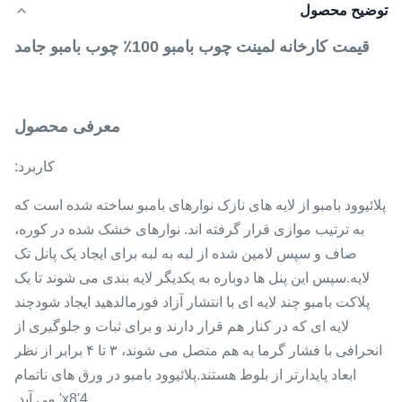
توضیح محصول
قیمت کارخانه لمینت چوب بامبو 100٪ چوب بامبو جامد
معرفی محصول
کاربرد:
پلائیوود بامبو از لایه های نازک نوارهای بامبو ساخته شده است که
به ترتیب موازی قرار گرفته اند. نوارهای خشک شده در کوره،
صاف و سپس لامین شده از لبه به لبه برای ایجاد یک پانل تک
لایه.سپس این پنل ها دوباره به یکدیگر لایه بندی می شوند تا یک
پلاکت بامبو چند لایه ای با انتشار آزاد فورمالدهید ایجاد شودچند
لایه ای که در کنار هم قرار دارند و برای ثبات و جلوگیری از
انحرافی با فشار گرما به هم متصل می شوند، ۳ تا ۴ برابر از نظر
ابعاد پایدارتر از بلوط هستند.پلائیوود بامبو در ورق های ناتمام
4'x8' می آید.