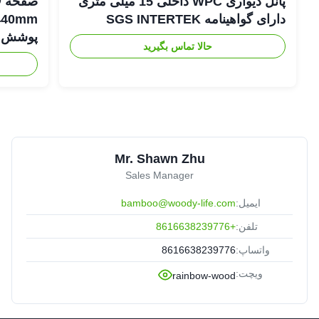
پانل دیواری WPC داخلی 15 میلی متری
دارای گواهینامه SGS INTERTEK
پوشش د
حالا تماس بگیرید
Mr. Shawn Zhu
Sales Manager
ایمیل:
bamboo@woody-life.com
تلفن:
+8616638239776
واتساپ:
8616638239776
ویچت:
rainbow-wood