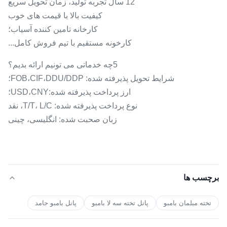
12 سال تجربه توليد، زمان تحویل سريع
کیفیت بالا با قیمت های خوب
کارخانه تامین کننده آسیاب؛
کارخونه مستقیم با تیم فروش کامل...
5چه خدماتی می تونیم ارائه بدیم؟
شرایط تحویل پذیرفته شده: FOB،CIF،DDU/DDP؛
ارز پرداخت پذیرفته شده:USD،CNY؛
نوع پرداخت پذیرفته شده: T/T، L/C، نقد
زبان صحبت شده: انگلیسی، چینی
برچسب ها
تخته مبلمان بامبو
پانل تخته سه لا بامبو
پانل بامبو جامد