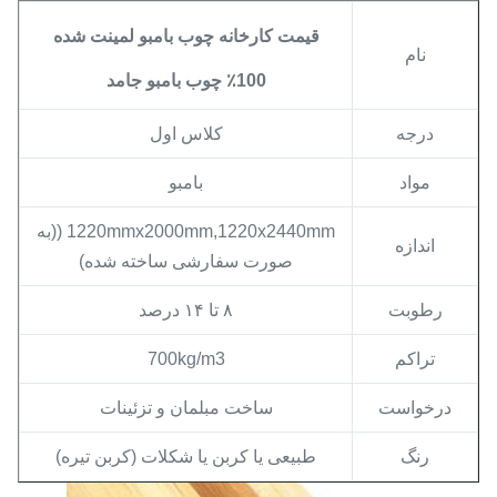
قیمت کارخانه چوب بامبو لمینت شده
نام
100٪ چوب بامبو جامد
درجه
کلاس اول
مواد
بامبو
1220mmx2000mm,1220x2440mm ((به
اندازه
صورت سفارشی ساخته شده)
رطوبت
۸ تا ۱۴ درصد
تراکم
700kg/m3
درخواست
ساخت مبلمان و تزئینات
رنگ
طبیعی یا کربن یا شکلات (کربن تیره)