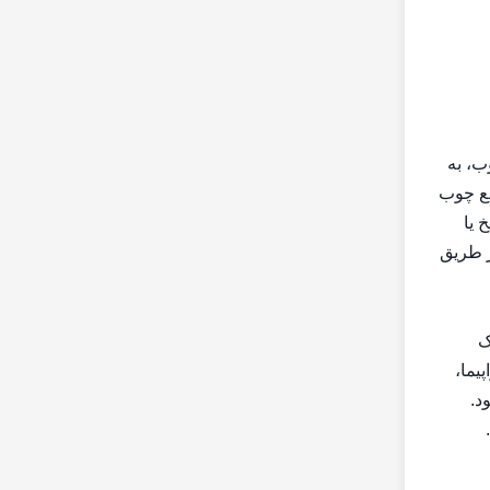
ب، به
قع چوب
 یا
ز طریق
ک
یما،
د.