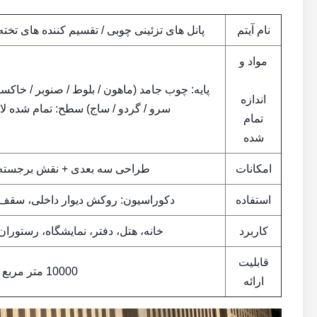
نام آیتم
پانل های تزئینی چوبی / تقسیم کننده های ت
مواد و
پایه: چوب جامد (ماهون / بلوط / صنوبر / خاکست
اندازه
سرو / گردو / ساج) سطح: تمام شده لا
تمام
شده
امکانات
طراحی سه بعدی + نقش برجسته 
استفاده
دکوراسیون: روکش دیوار داخلی، سقف،
کاربرد
خانه، هتل، دفتر، نمایشگاه، رستوران
قابلیت
10000 متر مربع در ماه
ارائه