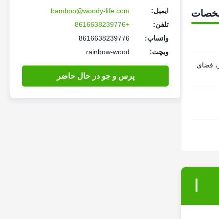
ایمیل:
bamboo@woody-life.com
خصات
تلفن:
+8616638239776
واتساپ:
8616638239776
ویچت:
rainbow-wood
ر، فضای
پرس و جو در حال حاضر