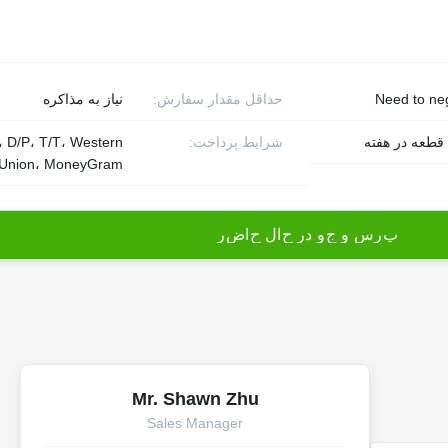
Need to ne
حداقل مقدار سفارش:
نیاز به مذاکره
شرایط پرداخت:
، D/P، T/T، Western
Union، MoneyGram
پ
ر
س
و
ج
و
د
ر
ح
ا
ل
ح
ا
ض
ر
Mr. Shawn Zhu
Sales Manager