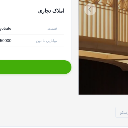
املاک تجاری
قیمت:
gotiate
توانایی تامین:
50000 قطعه در هفته
یکو