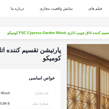
فیلم های
نمایش واقعیت مجازی
درباره ما
ه اتاق چوبی اداری FSC Cypress Garden Wood کومیکو
کومیکو
خواص اساسی
نام تجاری:
w Wood
شماره مدل:
KUM-8