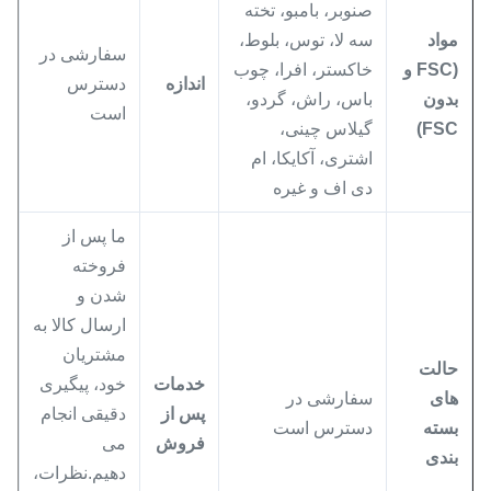
صنوبر، بامبو، تخته
مواد
سه لا، توس، بلوط،
سفارشی در
(FSC و
خاکستر، افرا، چوب
اندازه
دسترس
بدون
باس، راش، گردو،
است
FSC)
گیلاس چینی،
اشتری، آکایکا، ام
دی اف و غیره
ما پس از
فروخته
شدن و
ارسال کالا به
مشتریان
حالت
خدمات
خود، پیگیری
های
سفارشی در
پس از
دقیقی انجام
بسته
دسترس است
فروش
می
بندی
دهیم.نظرات،