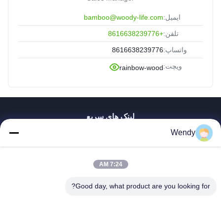
ایمیل:
bamboo@woody-life.com
تلفن:
+8616638239776
واتساپ:
8616638239776
ویچت:
rainbow-wood
لینک های سریع
Wendy
صفحه اصلی
محصولات
فیلم های
7:24 AM
نمایش واقعیت مجازی
درباره ما
Good day, what product are you looking for?
تور کارخانه
کنترل کیفیت