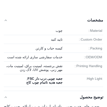
مشخصات
Material::
چوب
Custom Order::
تایید کنید
Packing::
کیسه حباب و کارتن
OEM/ODM::
خدمات سفارشی سازی ارائه شده است
Printing Handling::
نقش برجسته، لمینیت براق، لمینیت مات،
مهر زنی، پوشش UV، لاک زدن
High Light:
جعبه چوبی درب دار FSC
,
جعبه هدیه ناتمام چوب کاج
توضیح محصول
جعبه های هدیه چوبی ناتمام ارزان درب لولای چوب کاج