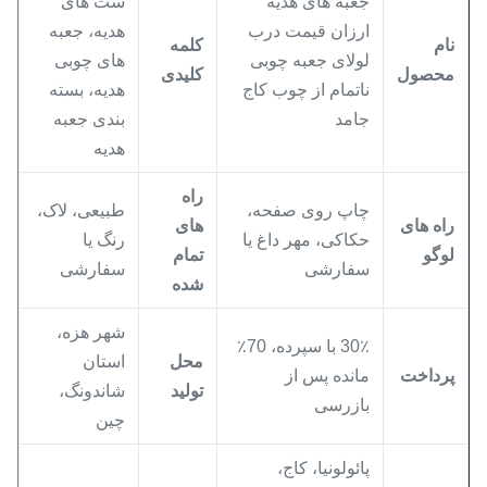
جعبه های هدیه
ست های
ارزان قیمت درب
هدیه، جعبه
نام
کلمه
لولای جعبه چوبی
های چوبی
محصول
کلیدی
ناتمام از چوب کاج
هدیه، بسته
جامد
بندی جعبه
هدیه
راه
چاپ روی صفحه،
طبیعی، لاک،
راه های
های
حکاکی، مهر داغ یا
رنگ یا
لوگو
تمام
سفارشی
سفارشی
شده
شهر هزه،
30٪ با سپرده، 70٪
محل
استان
پرداخت
مانده پس از
تولید
شاندونگ،
بازرسی
چین
پائولونیا، کاج،