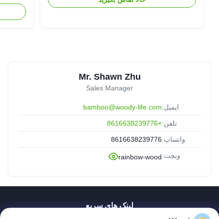
Mr. Shawn Zhu
Sales Manager
ایمیل:
bamboo@woody-life.com
تلفن:
+8616638239776
واتساپ:
8616638239776
ویچت:
rainbow-wood
لینک های سریع