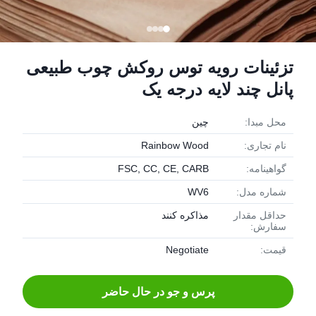
تزئینات رویه توس روکش چوب طبیعی
پانل چند لایه درجه یک
محل مبدا:
چین
نام تجاری:
Rainbow Wood
گواهینامه:
FSC, CC, CE, CARB
شماره مدل:
WV6
حداقل مقدار
مذاکره کنند
سفارش:
قیمت:
Negotiate
پرس و جو در حال حاضر