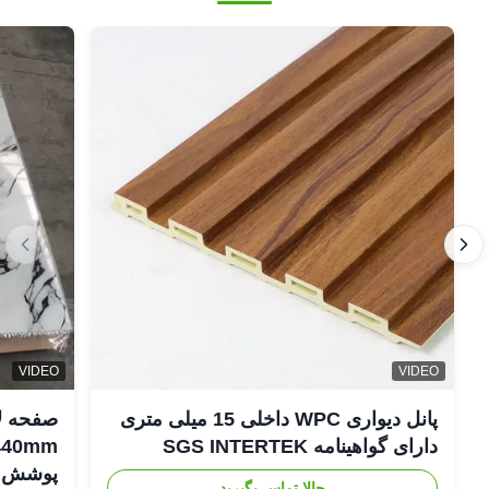
VIDEO
VIDEO
پانل دیواری WPC داخلی 15 میلی متری
دارای گواهینامه SGS INTERTEK
پوشش د
حالا تماس بگیرید