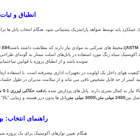
انطباق و ثبات 
(اروپا و آمریکا)، عملکرد باید توسط شواهد پارامتریک پشتیبانی شود. هنگام انتخاب پانل ه
محیط های شرکتی به موادی نیاز دارند که مطابقت داشته باشند
STM E84
د آکوستیک سیاه رنگ مورد استفاده در پانل‌های اسلت ممتاز به گونه‌ای طر
شونده باشد و از انطباق پروژه با قوانین ساختما
کیفیت هوای داخل یک اولویت در تجهیزات اداری پیشرفته است. با استفاده از
دا
ئید کمتر از حد قابل تشخیص باقی می ماند و از سلامت مدیران در طول جلسا
ا نیاز به کمال بصری دارند. پانل های پردازش شده با
دقت حکاکی لیزری 0.1 میلی متر
صل بین
2400 میلی متر
یا
3000 میلی متر
پانل ها بدون درز هستند و زیبایی "بالا
راهنمای انتخاب: ب
هنگام تعیین نوارهای آکوستیک برای یک پروژه شر