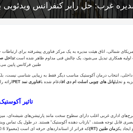
یره غرب: حل رابر کنفرانس ویدئویی با
ریکای شمالی، اتاق هیئت مدیره به یک مرکز فناوری پیشرفته برای ارتباطات ج
ت اولیه همکاری تبدیل می‌شود، یک چالش فنی مداوم ظاهر شده است:
تداخل ص
طنین فرکانس پایین می‌تو
 داخلی، انتخاب درمان آکوستیک مناسب دیگر فقط به زیبایی شناسی نیست، ب
یه و تحلیل
پانل های چوبی اسلت ام دی اف
ادغام شده با
فناوری نمد PET
ارائه ر
تاثیر آکوستی
طرح‌های اداری غربی اغلب دارای سطوح سخت مانند پارتیشن‌های شیشه‌ای، می
بصری قابل توجه هستند، "بازتاب دهنده آکوستیک" هستند. در طول یک تماس ویدی
یجاد یک
زمان طنین (RT)
که فراتر از استانداردهای حرفه ای است (معمولا 0.6 تا 0.8 ثانیه برای اتاق های کنفرانس).