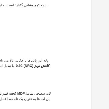
نتیجه "همپوشانی گفتار" است، جا
پایه این پانل ها با چگالی بالا می با
کاهش نویز (NRC) 0.92
لایه سطحی شامل
MDF (تخته فیبر با چگالی متوسط)
این لت ها به عنوان یک تله صدا عمل