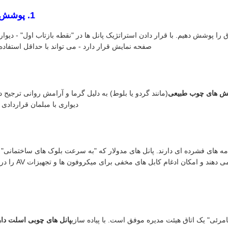
1. پوشش دیوار در مقابل اهداف RT60
م است که 100% یک اتاق را پوشش دهیم. با قرار دادن استراتژیک پانل ها در "نقطه بازتاب اول" -
صفحه نمایش قرار دارد - می تواند با حداقل استفاده از مواد، ر
ش های چوب طبیعی
(مانند گردو یا بلوط) به دلیل گرما و آرامش روانی ترجیح د
دیواری با مبلمان قراردادی
مه های فشرده ای دارند. پانل های مدولار که "به سرعت بلوک های ساختمانی"
 و امکان ادغام کابل های مخفی برای میکروفون ها و تجهیزات AV را در پشت لایه نمدی PET فراهم می کنند.
رئی" یک اتاق هیئت مدیره موفق است. با پیاده سازی
پانل های چوبی اسلت دارای گو