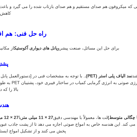
یی که میکروفون هم صدای مستقیم و هم صدای بازتاب شده را می گیرد و باعث
کاهش 
راه حل فنی: هم اف
برای حل این مسائل، صنعت پیشرو
پانل های دیواری آکوستیک
از مکانی
پشتیبان PET با 
شد
نمد الیاف پلی استر (PET).
. با توجه به مشخصات فنی در [دستورالعمل پانل دی
. با تبدیل انرژی ص
بالا را که 
هندس
لت ها، معمولاً با مهندسی دقیق
27 × 11 میلی متر
یا
27 × 12 میلی متر
 می کند. این هندسه خاص به امواج صوتی اجازه می دهد تا از پشت جاذب عبور ک
پخش می کنند و از تشکیل امواج ایستاد