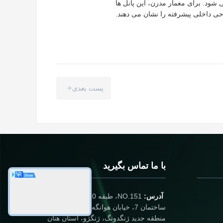
 شود. برای معمار مدرن، این پانل ها
ی داخلی پیشرفته را نشان می دهند.
پست بعدی
با ما تماس بگیرید
آدرس:
NO.151، طبقه 10، واحد 2،
ساختمان 7، خیابان هوانگه شرقی 91،
منطقه جدید ژنگدونگ، ژنگژو، استان هنان