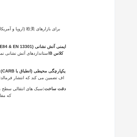
برای بازارهای 欧美 
ایمنی آتش نشانی (ASTM E84 & EN 13301):
کلاس B
استانداردهای آتش نشانی نم
یکپارچگی محیطی (انطباق با CARB):
اف تضمین می کند که انتشار فرمالد
دقت ساخت:
سبک های انتقالی سطح بال
که مفا