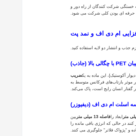
 خستگی شرکت کنندگان از راه دور و
حرفه ای بودن کلی شرکت می شود.
زایی ام دی اف و نمد پت
زم جذب و انتشار دو لایه استفاده کنید.
چگالی بالا (جاذب)
وار آکوستیک]، این ماده به یک
ضریب
وتی به انرژی گرمایی کمیاب در ساختار فیبری خود، پشتیبان PET به طور موثر بازتاب‌های فرکانس متوسط ​​به
در گفتار انسان رایج است، پاک می‌کند.
ه اسلت ام دی اف (دیفیوزر)
ابعاد را
فاصله 13 میلی متر
بین
نند در حالی که انرژی باقی مانده را
ه و "پژواک فلاتر" جلوگیری می کنند.