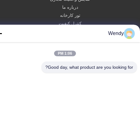
درباره ما
تور کارخانه
کنترل کیفیت
با ما تماس بگیرید
Wendy
درخواست نقل قول
1:06 PM
Zhengzhou Rainbow International Wood Co., Ltd.
86--16638239776
Good day, what product are you looking fo
bamboo@woody-life.com
Follow Us
© 2026 Zhengzhou Rainbow International Wood Co., Ltd.. All Rights
Reserved.