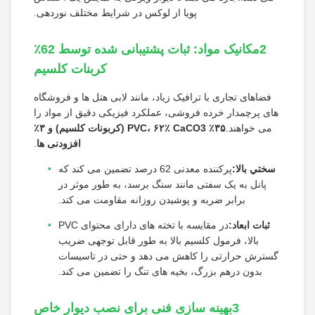
پویا از لوکس در شرایط مختلف نوردهی.
2مکانیک مواد: ثبات پشتیبانی شده توسط 62٪
کربنات کلسیم
فضاهای تجاری با ترافیک زیاد، مانند لابی هتل ها و فروشگاه
های پرچمدار خرده فروشی، عملکرد فیزیکی دقیق از مواد را
می خواهند.
۳۵٪ PVC، ۶۲٪ CaCO3 (کربونات کلسیم) و ۳٪
افزودنی ها
.
سختي بالا:
پرکننده معدنی 62 درصد تضمین می کند که
پانل به یک سفتی مانند سنگ برسد، به طور موثر در
برابر ضربه و پوشیدن روزانه مقاومت می کند.
ثبات ابعاد:
در مقایسه با تخته های دارای محتوای PVC
بالا، فرمول کلسیم بالا به طور قابل توجهی ضریب
گسترش حرارتی را کاهش می دهد و حتی در تاسیسات
بدون درهم بزرگ، بخیه های تنگ را تضمین می کند.
3بهینه سازی فنی برای نصب دیوار خاص