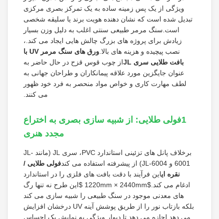
ویژگی از یک پس زمینه ساده به یک تمرکز بصری مرکزی
تبدیل شده است که نشان دهنده هویت برند یا سلیقه شخصی
است.سنگ مرمر طبیعی سنتی اغلب به دلیل وزن بسیار
زیادش برای پروژه های بزرگ چالش هایی ایجاد می کند.،
نصب پیچیده و هزینه های بالا.
ورق های سنگ مرمر UV با
بافت طلایی سری JL
از چوب قوس قزح در حال حاضر به
عنوان جایگزین مورد علاقه پیمانکاران و طراحان جهانی به
لطف مهارت کاری و خواص مواد منحصر به فرد خود ظهور
می کنند.
1فولی طلایی: از شبیه سازی بصری به اختراع
مجدد هنری
برخلاف پانل های تزئینی استاندارد PVC، سری JL (مانند JL-
6001 و JL-6004) از پیشرفته استفاده می کند
فولی طلایی /
نقره ای
این فرآیند با دقت بافت های فلزی را در استاندارد
ادغام می کند.
$1220mm × 2440mm $
این طرح نه تنها رگ
های معدنی موجود در سنگ طبیعی را شبیه سازی می کند
بلکه بازتاب نور را از طریق پوشش آینه UV درخشان افزایش
می دهد.اجازه می دهد تا دیوار ویژگی به نمایش یک احساس