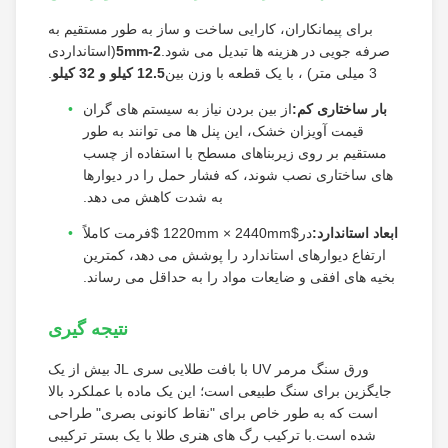
برای پیمانکاران، کارایی ساخت و ساز به طور مستقیم به
صرفه جویی در هزینه ها تبدیل می شود.
2-5mm
(استانداردی
3 میلی متر) ، با یک قطعه با وزن بین
12.5 کيلو و 32 کيلو
.
بار ساختاری کم:
از بین بردن نیاز به سیستم های گران
قیمت آویزان خشک، این پنل ها می توانند به طور
مستقیم بر روی زیربناهای مسطح با استفاده از چسب
های ساختاری نصب شوند، که فشار حمل را در دیوارها
به شدت کاهش می دهد.
ابعاد استاندارد:
در
$1220mm × 2440mm $
فرمت کاملاً
ارتفاع دیوارهای استاندارد را پوشش می دهد، کمترین
بخیه های افقی و ضایعات مواد را به حداقل می رساند.
نتیجه گیری
ورق سنگ مرمر UV با بافت طلایی سری JL بیش از یک
جایگزین برای سنگ طبیعی است؛ این یک ماده با عملکرد بالا
است که به طور خاص برای "نقاط کانونی بصری" طراحی
شده است.با ترکیب رگ های هنری طلا با یک بستر ترکیبی