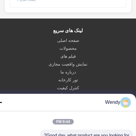
لینک های سریع
صفحه اصلی
محصولات
فیلم های
نمایش واقعیت مجازی
درباره ما
تور کارخانه
کنترل کیفیت
با ما تماس بگیرید
Wendy
درخواست نقل قول
Zhengzhou Rainbow International Wood Co., Ltd.
9:44 PM
86--16638239776
Good day, what product are you looking fo