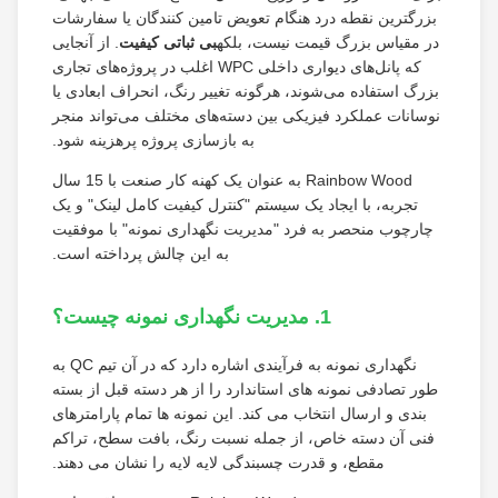
بزرگترین نقطه درد هنگام تعویض تامین کنندگان یا سفارشات
در مقیاس بزرگ قیمت نیست، بلکه
بی ثباتی کیفیت
. از آنجایی
که پانل‌های دیواری داخلی WPC اغلب در پروژه‌های تجاری
بزرگ استفاده می‌شوند، هرگونه تغییر رنگ، انحراف ابعادی یا
نوسانات عملکرد فیزیکی بین دسته‌های مختلف می‌تواند منجر
به بازسازی پروژه پرهزینه شود.
Rainbow Wood به عنوان یک کهنه کار صنعت با 15 سال
تجربه، با ایجاد یک سیستم "کنترل کیفیت کامل لینک" و یک
چارچوب منحصر به فرد "مدیریت نگهداری نمونه" با موفقیت
به این چالش پرداخته است.
1. مدیریت نگهداری نمونه چیست؟
نگهداری نمونه به فرآیندی اشاره دارد که در آن تیم QC به
طور تصادفی نمونه های استاندارد را از هر دسته قبل از بسته
بندی و ارسال انتخاب می کند. این نمونه ها تمام پارامترهای
فنی آن دسته خاص، از جمله نسبت رنگ، بافت سطح، تراکم
مقطع، و قدرت چسبندگی لایه لایه را نشان می دهند.