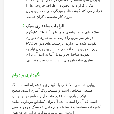
امکان قرار دادن دقیق در اطراف خروجی ها را
فراهم می کند.گوشه ها، و ویژگی های معماری بدون
نیروی کار تخصصی گران قیمت.
الزامات ساختاری سبک
سلاخ های مرمر واقعی وزن تقریباً 50-70 کیلوگرم
در هر متر مربع را دارند، به ساختارهای دیواری
تقویت شده نیاز دارند. برچسب های دیواری PVC
وزن ناچیزی را اضافه می کنند.از بین بردن نیاز به
تقویت ساختاری و تبدیل آنها به ایده آل برای
بازسازی ساختمان های بلند یا نصب سریع تجاری.
نگهداری و دوام
زیبایی شناسی بالا اغلب با نگهداری بالا همراه است. سنگ
طبیعی متخلخل است و مستعد رنگ آمیزی است. سطح
استیکر دیواری PVC غیر متخلخل و مقاوم در برابر آب
است.که آن را انتخاب ایده آل برای "مناطق مرطوب" مانند
آشپزخانه backsplashes یا حمام جایی که سنگ مرمر واقعی
را بدون مهر و موم مداوم خراب خواهد شد.