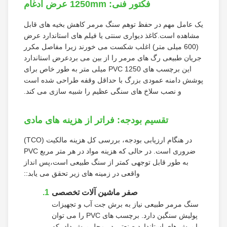
فکتور فنی: 1250mm عرض ادغام
یک عامل مهم در حفظ توهم سنگ مرمر کاهش بخیه های قابل
مشاهده است.کاغذ دیواری سنتی یا فیلم های استاندارد عرض
(600 میلی متر) اغلب شکست می خورند زیرا مفاصل مکرر
جریان طبیعی رگ های مرمر را از بین می بردعرض استاندارد
این برچسب های PVC 1250 میلی متر به طور خاص برای
پوشش دامنه عمودی بزرگ با حداقل وقفه طراحی شده است
و نصب سلاخ های سنگی عظیم را شبیه سازی می کند.
تقسیم بودجه: فراتر از هزینه های مادی
در هنگام ارزیابی بودجه، بررسی کل هزینه مالکیت (TCO)
ضروری است. در حالی که هزینه مواد در هر متر مربع PVC
به طور قابل توجهی کمتر از سنگ طبیعی است،پس انداز
واقعی در زمینه های زیر تحقق می یابد::
صفر ماشین آلات تخصصی
سنگ مرمر طبیعی نیاز به برش جت آب و تجهیزات
پولیش سنگین دارد. برچسب های PVC را می توان
با برش های استاندارد صنعتی در محل برش داد، که