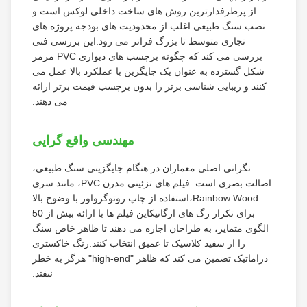
از پرطرفدارترین روش های ساخت داخلی لوکس است.و
نصب سنگ طبیعی اغلب از محدودیت های بودجه پروژه های
تجاری متوسط تا بزرگ فراتر می رود.این بررسی فنی
بررسی می کند که چگونه برچسب های دیواری PVC مرمر
شکل گسترده به عنوان یک جایگزین با عملکرد بالا عمل می
کنند و زیبایی شناسی برتر را بدون برچسب قیمت برتر ارائه
می دهند.
مهندسی واقع گرایی
نگرانی اصلی معماران در هنگام جایگزینی سنگ طبیعی،
اصالت بصری است. فیلم های تزئینی مدرن PVC، مانند سری
Rainbow Wood،استفاده از چاپ روتوگرواور با وضوح بالا
برای تکرار رگ های ارگانیکاین فیلم ها با ارائه بیش از 50
الگوی متمایز، به طراحان اجازه می دهند تا ظاهر خاص سنگ
را از سفید کلاسیک تا عمیق انتخاب کنند.رنگ خاکستری
دراماتیک تضمین می کند که ظاهر "high-end" هرگز به خطر
نیفتد.