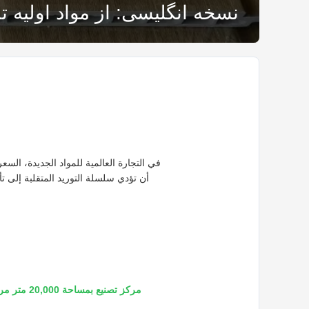
نسخه انگلیسی: از مواد اولیه تا ظرفیت ماهانه ۱۰۰ کانتینر: رونمای
في التجارة العالمية للمواد الجديدة، السع
مركز تصنيع بمساحة 20,000 متر مربع