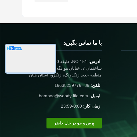
با ما تماس بگیرید
آدرس:
NO.151، طبقه 10، واحد 2،
ساختمان 7، خیابان هوانگه شرقی 91،
منطقه جدید ژنگدونگ، ژنگژو، استان هنان
تلفن:
86--16638239776
ایمیل:
bamboo@woody-life.com
زمان کار:
0:00-23:59
پرس و جو در حال حاضر