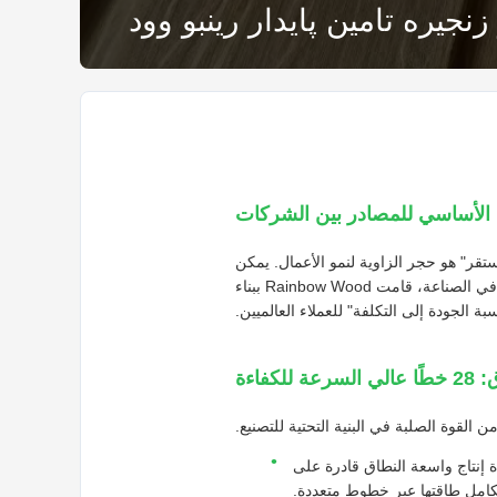
 الأساسي للمصادر بين الشركات
ستقر" هو حجر الزاوية لنمو الأعمال. يمكن
أن تؤدي سلسلة التوريد المتقلبة إلى تأخير المشاريع، والأضرار التعاقدية، وحتى فقدان العملاء. مع 15 عامًا من الخبرة في الصناعة، قامت Rainbow Wood ببناء
لكفاءة
من القوة الصلبة في البنية التحتية للتصنيع.
لداخلية المصنوعة من WPC، فإننا ندير قاعدة إنتاج واسعة النطاق قادرة على
كامل طاقتها عبر خطوط متعددة.