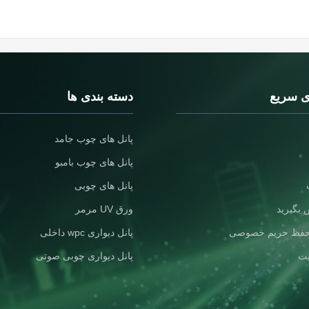
ی سریع
دسته بندی ها
پانل های چوب جامد
پانل های چوب بامبو
پانل های چوبی
 بگیرید
ورق UV مرمر
فظ حریم خصوصی
پانل دیواری wpc داخلی
یت
پانل دیواری چوبی صوتی