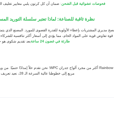
فحوصات عشوائية قبل الشحن
: ضمان أن كل كرتون يلبي معايير تغليف الش
نظرة ثاقبة للصناعة: لماذا تعتبر سلسلة التوريد الم
وة تفاوض قوية على المواد الخام، مما يؤدي إلى أسعار أكثر تنافسية للشركاء. ع
طارئة في غضون 24 ساعة
بعد تقديم شكوى هو ج
مربع إلى خطوطنا عالية السرعة الـ 28، نعيد تعريف معيار "الجودة والتكلفة" في صناعة WPC.