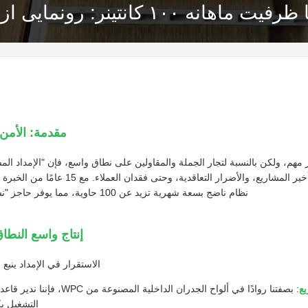
ی از زنجیره تامین پایدار رینبو وود
مقدمة: الأمن
ر مهم، ولكن بالنسبة لتجار الجملة والمقاولين على نطاق واسع، فإن "الإمداد الم
نظام ناضج بسعة شهرية تزيد عن 100 حاوية، مما يوفر حاجز "نسبة الجودة إلى التكلفة" للعملاء العالميين.
إنتاج واسع النطاق: 28 خطًا عالي السرعة ل
الاستقرار في الإمداد ينبع 
: بصفتنا روادًا في ألواح الجدران ا
التشغيل ب