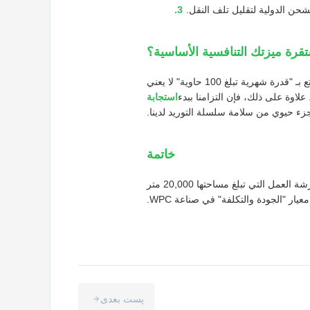
حن الدولية لتقليل تلف النقل.
ستقرة ميزتك التنافسية الأساسية؟
في أدلة مصادر مواد البناء الخاصة بنا، ننصح مديري المشتريات بإعطاء الأولوية للقدرة القصوى للمورد. المصنع الذي يتمتع بـ "قدرة شهرية تبلغ 100 حاوية" لا يعني
لاوة على ذلك، فإن التزامنا ببدء
استجابة
زء حيوي من سلامة سلسلة التوريد لدينا.
خاتمة
في بيئة سوق غير مؤكدة، توفر Rainbow Wood أكثر من مجرد ألواح جدران WPC؛ نحن نقدم حلاً إمدادًا حتميًا. من ورشة العمل التي تبلغ مساحتها 20,000 متر
پست بعدی