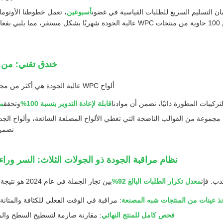
ان التسليم السريع للطلبات القياسية في غضون
أسبوعين
مستمر. هذا يمكّننا من إنتاج أكثر من 100 حاوية من منتجات WPC عالية الجودة شهريًا بش
خندق تقني: من ت
ألواح WPC عالية الجودة هي أكثر من مجرد مزيج من البلاستيك ومسحوق الخشب.
تركيبات المطورة ذاتيًا، نضمن أن موادنا
قابلة لإعادة التدوير بنسبة 100%
وتحقق
مق
: مع أكثر من 100 مجموعة من القوالب الناضجة التي تغطي الألواح المضلعة الشائعة، وألواح
نضمن 
نظام مراقبة الجودة ذو الجولات الثلاث: السر وراء مع
كذب. فإن
معدل تكرار الطلبات البالغ 92%
بين تجار الجملة في عام 2024 هو نتيجة مباشرة لآلية تصفية الجودة الصارمة لدينا:
ذ عينات من المنتجات شبه المصنعة
: مراقبة في الوقت الفعلي للكثافة والمتانة و
فحص كامل للمنتج النهائي
: مقارنة صارمة لتسطيح السطح وال