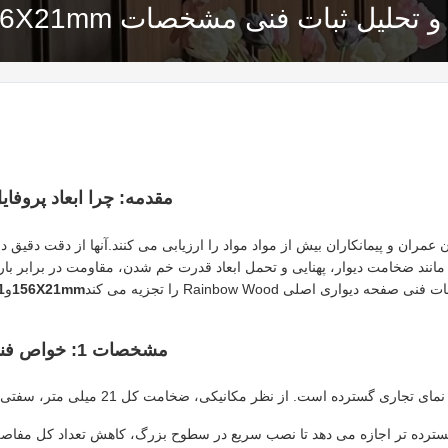
مقدمه: چرا ابعاد پروفا
ه مواد ساختمانی B2B، مهندسان عمران و پیمانکاران بیش از مواد مواد را ارزیابی می کنند.آنها
نند ضخامت دیوار، پهنایی و تحمل ابعاد قدرت خم شدن، مقاومت در برابر بار
ه دیواری اصلی Rainbow Wood را تجزیه می کند
156X21mm
و
21
مشخصات 1: خواص فنی و مزایا مکانیکی پروفایل 156X21mm
پروفایل 156mm گسترده تر اجازه می دهد تا نصب سریع در سطوح بزرگ، کاهش تعداد کل