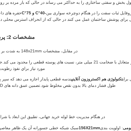
ل بخش و سفتی ساختاری را به حداکثر می رساند در حالی که بار مرده بر رو
روفایل ثبات سفت را در هنگام دوچرخه سواری بین
-40°C و 75°C
حفره های دا
فعال برای پوشش ساختمان عمل می کنند در حالی که از انحراف استرس محلی د
مشخصات 2: پردازش و کاربردهای پروفایل 148x21mm
در مقابل، مشخصات 148x21mm به شدت بر جزئیات محلی و برش متریال متراکم متمرکز است.
: عرض 148 میلی متر متعادل با ضخامت 21 میلی متر، نسبت های پوسته قطعی 
مورد نياز براي نفوذ رطوبت
 برای
تکنولوژی هم اکستروزون آنلاین
هندسه قطعی پایدار اجازه می دهد که سپر پلیم
طول فشار دمای بالا بدون نقص مخلوط شود.تضمین عمق دانه های 3D متناوب و یک پایان لمسی فوق واقع بینانه.
در هنگام مدیریت خط لوله خرید جهانی، تطبیق این ابعاد با شرای
مومی
: اولویت بندی
156X21mm
سبک شبکه خطی جسورانه آن یک ظاهر معاصر را