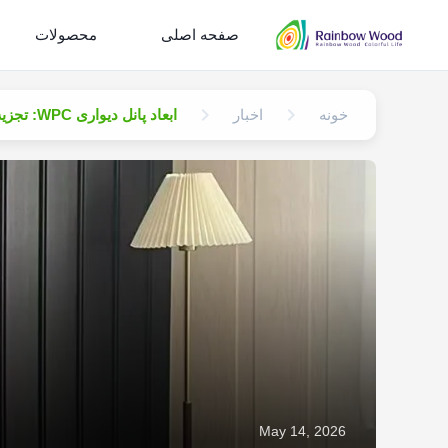
صفحه اصلی
محصولات
خونه
اخبار
ابعاد پانل دیواری WPC: تجزیه و تحلیل ثبات فنی مشخصات 156X21mm و 148x21mm
May 14, 2026