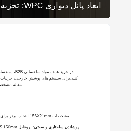
ابعاد پانل دیواری WPC: تجزیه و تحلیل ثبات فنی مشخصات 156X21mm و 148x21mm
در خرید عمد
کنند.برای سیستم های پوشش خارجی، جزئیات ما
مقاله مشخصات فنی صفح
مشخصات 156X21mm انتخاب برتر برای نمای تجاری گسترده است. از نظر مکانیکی، ضخامت کل 21 میلی متر، سفتی ساختاری عالی در برابر خم شدن را فراهم می کند.
پوشاندن ساختاری و سفتی
: 