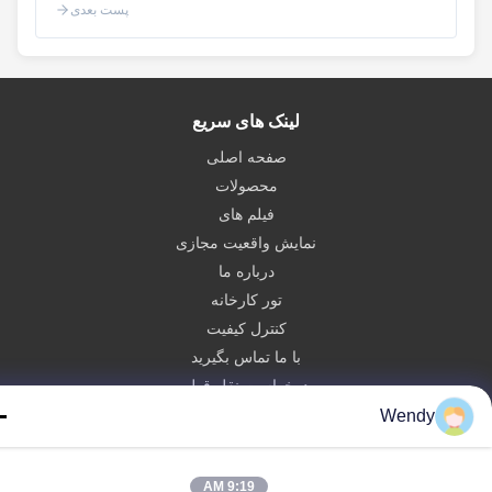
پست بعدی
لینک های سریع
صفحه اصلی
محصولات
فیلم های
نمایش واقعیت مجازی
درباره ما
تور کارخانه
کنترل کیفیت
با ما تماس بگیرید
درخواست نقل قول
Wendy
Zhengzhou Rainbow International Wood Co., Ltd.
86--16638239776
9:19 AM