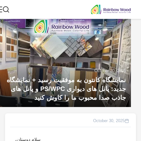
October 30, 2025
نمایشگاه کانتون به موفقیت رسید + نمایشگاه
جدید: پانل های دیواری PS/WPC و پانل های
جاذب صدا محبوب ما را کاوش کنید
October 30, 2025
سلام دوستان،