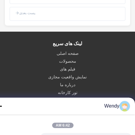
پست بعدی
لینک های سریع
صفحه اصلی
محصولات
فیلم های
نمایش واقعیت مجازی
درباره ما
تور کارخانه
کنترل کیفیت
Wendy
با ما تماس بگیرید
درخواست نقل قول
6:42 AM
Zhengzhou Rainbow International Wood Co., Ltd.