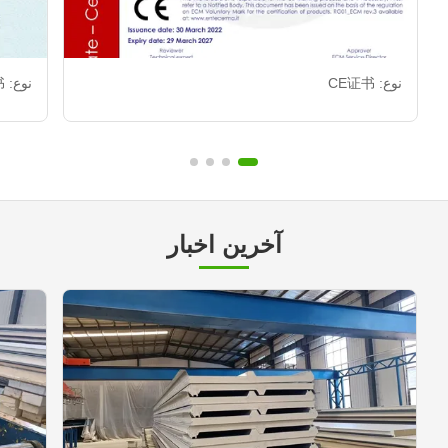
نوع: CE证书
نوع: CE证书
آخرین اخبار