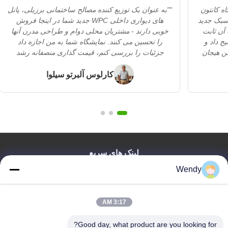
اه کانتون
""به عنوان یک توزیع کننده مصالح ساختمانی برزیلی، پانل
ر بود! پانل های دیواری WPC با سبک جدید
های دیواری داخلی WPC جدید شما در اینجا فروش
 آن ثابت
خوبی دارند - مشتریان محلی دوام و طراحی مدرن آنها
ح داد و
را تحسین می کنند. نمایشگاه شما به من اجازه داد
ن هیجان
جزئیات را بررسی کنم، قیمت گذاری منصفانه رشد
رم - شما
فروش را آسان می کند و پشتیبانی سریع تیم شما کمک
می کند. یک شریک قابل اعتماد و بلند مدت!""
کارلوس آلبرتو سیلوا
لینک های سریع
Wendy
صفحه اصلی
محصولات
فیلم های
3:17 AM
نمایش واقعیت مجازی
درباره ما
Good day, what product are you looking for?