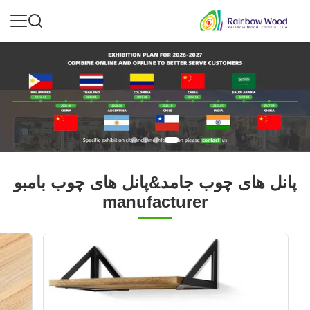
پانل های چوب جامد&پانل های چوب بامبو
manufacturer