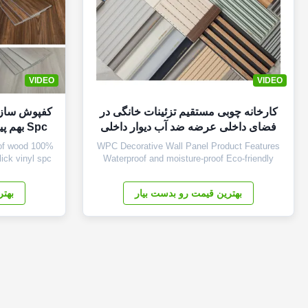
VIDEO
VIDEO
کارخانه چوبی مستقیم تزئینات خانگی در
کفپوش سازگ
فضای داخلی عرضه ضد آب دیوار داخلی
پانل های دیواری Wpc
oof wood
WPC Decorative Wall Panel Product Features
click vinyl spc
Waterproof and moisture-proof Eco-friendly
tone Plastic
materials Fire retardant (B1 rating - highest
base plate is
level) Easy to clean and maintain Good
بهترین قیمت رو بدست بیار
بهتر
c composite
thermal insulation properties Specifications
rial composed
Material Wood Plastic Composite (Bamboo,
r ...
Plastic, Wood) Size 170*24mm (Single ...