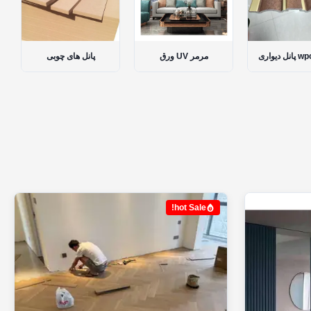
پانل دیواری wpc داخلی
ورق UV مرمر
پانل های چوبی
hot Sale!