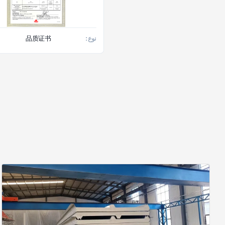
نوع:
CE证书