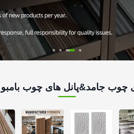
ی چوب جامد&پانل های چوب بامبو 