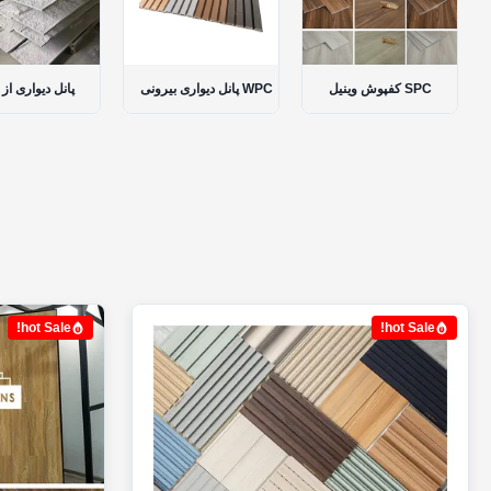
کو
کفپوش وینیل SPC
پانل دیواری بیرونی WPC
پانل 
hot Sale!
hot Sale!